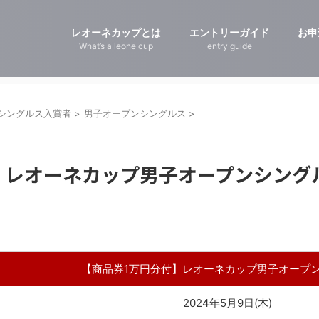
レオーネカップとは
エントリーガイド
お申
What’s a leone cup
entry guide
シングルス入賞者
>
男子オープンシングルス
>
レオーネカップ男子オープンシングルス
【商品券1万円分付】レオーネカップ男子オープ
2024年5月9日(木)