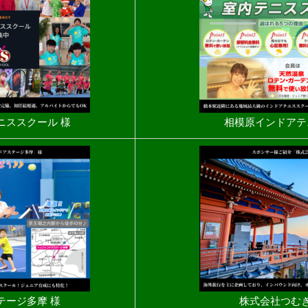
ニススクール 様
相模原インドアテ
テージ多摩 様
株式会社つむぎ