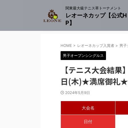
関東最大級テニス草トーナメント
レオーネカップ【公式H
P】
HOME
>
レオーネカップ入賞者
>
男子
男子オープンシングルス
【テニス大会結果】
日(木)★満席御礼★
2024年5月9日
大会名
日付