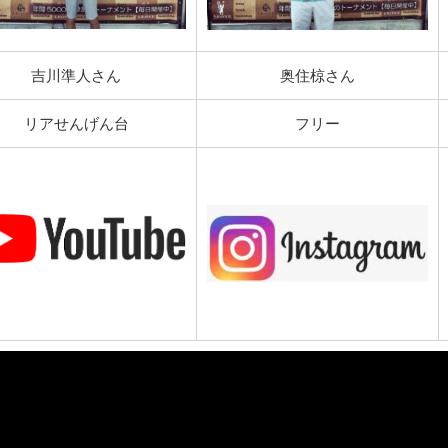
吉川準人さん
奥住椋さん
リアせんげん台
フリー