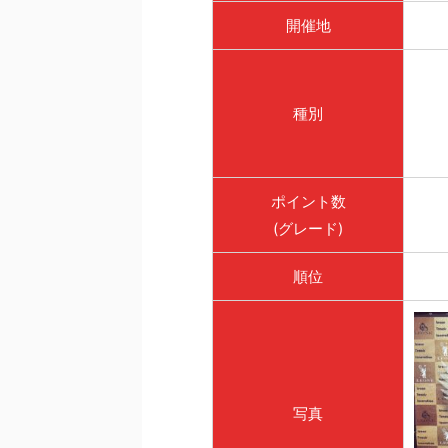
開催地
種別
ポイント数
(グレード)
順位
写真