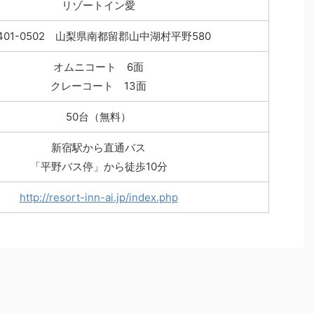
リゾートイン愛
401-0502 山梨県南都留郡山中湖村平野580
オムニコート 6面
クレーコート 13面
50台（無料）
新宿駅から直通バス
「平野バス停」から徒歩10分
http://resort-inn-ai.jp/index.php