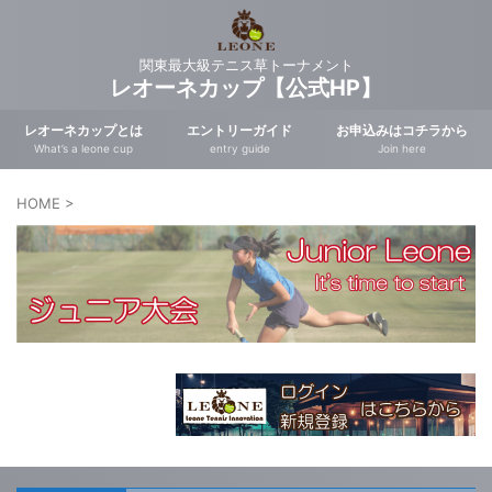
関東最大級テニス草トーナメント
レオーネカップ【公式HP】
レオーネカップとは
エントリーガイド
お申込みはコチラから
What’s a leone cup
entry guide
Join here
HOME
>