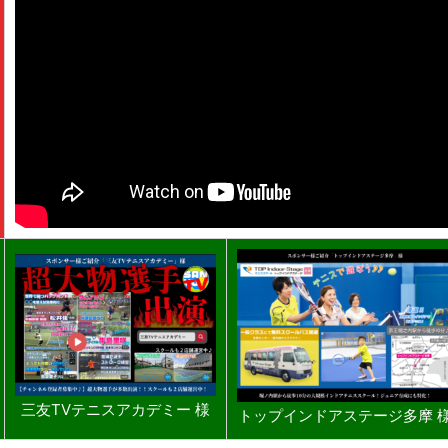
三友TVテニスアカデミー 様
トップインドアステージ多摩 