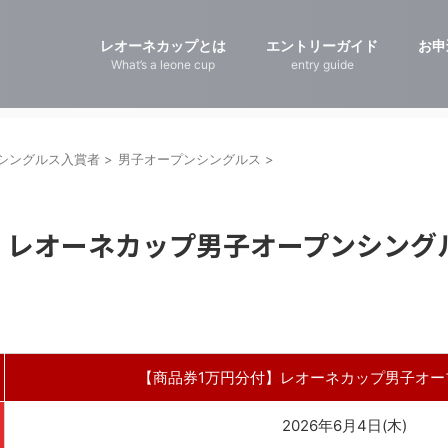
レオーネカップとは
エントリーガイド
お申
What’s a leone cup
entry guide
シングルス入賞者
>
男子オープンシングルス
>
レオーネカップ男子オープンシングルス
【商品券1万円分付】レオーネカップ男子オー
2026年6月4日(木)