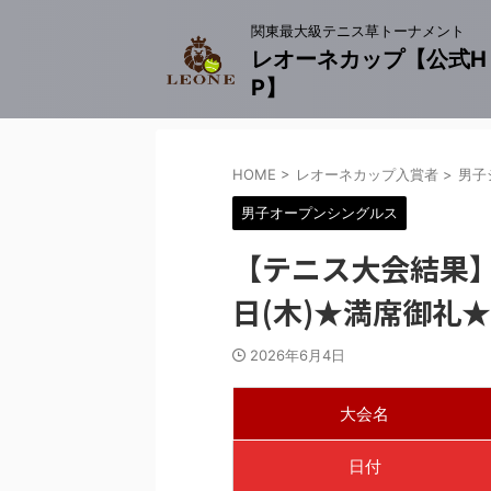
関東最大級テニス草トーナメント
レオーネカップ【公式H
P】
HOME
>
レオーネカップ入賞者
>
男子
男子オープンシングルス
【テニス大会結果】
日(木)★満席御礼★
2026年6月4日
大会名
日付