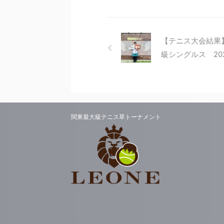
【テニス大会結果
級シングルス 202
関東最大級テニス草トーナメント