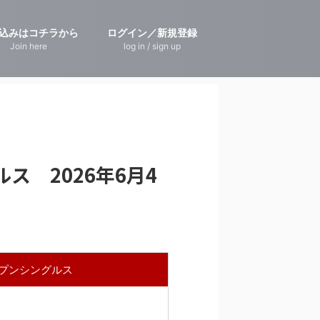
込みはコチラから
ログイン／新規登録
Join here
log in / sign up
 2026年6月4
プンシングルス